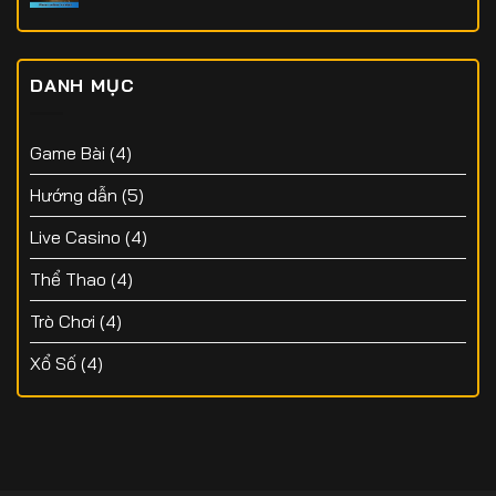
DANH MỤC
Game Bài
(4)
Hướng dẫn
(5)
Live Casino
(4)
Thể Thao
(4)
Trò Chơi
(4)
Xổ Số
(4)