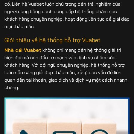
cố. Liên hệ Vuabet luôn chú trọng đến trải nghiệm của
người dùng bằng cách cung cấp hệ thống chăm sóc
khách hàng chuyên nghiệp, hoạt động liên tục để giải đáp
mọi thắc mắc.
Giới thiệu về hệ thống hỗ trợ Vuabet
Nhà cái Vuabet
không chỉ mang đến hệ thống giải trí
hiện đại mà còn đầu tư mạnh vào dịch vụ chăm sóc
khách hàng. Với đội ngũ chuyên nghiệp, hệ thống hỗ trợ
luôn sẵn sàng giải đáp thắc mắc, xử lý các vấn đề liên
quan đến tài khoản, giao dịch và dịch vụ một cách nhanh
chóng.