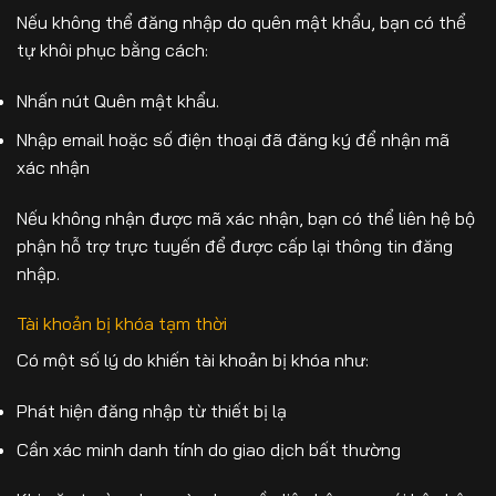
Nếu không thể đăng nhập do quên mật khẩu, bạn có thể
tự khôi phục bằng cách:
Nhấn nút Quên mật khẩu.
Nhập email hoặc số điện thoại đã đăng ký để nhận mã
xác nhận
Nếu không nhận được mã xác nhận, bạn có thể liên hệ bộ
phận hỗ trợ trực tuyến để được cấp lại thông tin đăng
nhập.
Tài khoản bị khóa tạm thời
Có một số lý do khiến tài khoản bị khóa như:
Phát hiện đăng nhập từ thiết bị lạ
Cần xác minh danh tính do giao dịch bất thường