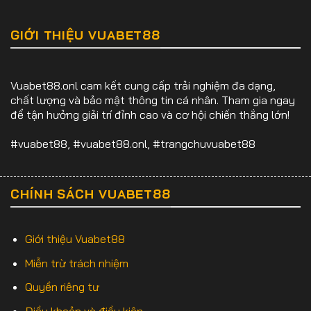
GIỚI THIỆU VUABET88
Vuabet88.onl cam kết cung cấp trải nghiệm đa dạng,
chất lượng và bảo mật thông tin cá nhân. Tham gia ngay
để tận hưởng giải trí đỉnh cao và cơ hội chiến thắng lớn!
#vuabet88, #vuabet88.onl, #trangchuvuabet88
CHÍNH SÁCH VUABET88
Giới thiệu Vuabet88
Miễn trừ trách nhiệm
Quyền riêng tư
Điều khoản và điều kiện