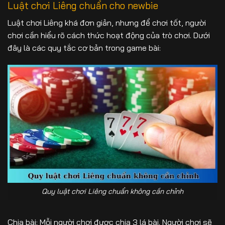
Luật chơi Liêng chuẩn cho newbie
Luật chơi Liêng khá đơn giản, nhưng để chơi tốt, người
chơi cần hiểu rõ cách thức hoạt động của trò chơi. Dưới
đây là các quy tắc cơ bản trong game bài:
Quy luật chơi Liêng chuẩn không cần chỉnh
Chia bài: Mỗi người chơi được chia 3 lá bài. Người chơi sẽ