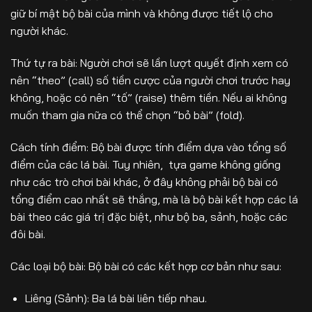
giữ bí mật bộ bài của mình và không được tiết lộ cho
người khác.
Thứ tự ra bài: Người chơi sẽ lần lượt quyết định xem có
nên “theo” (call) số tiền cược của người chơi trước hay
không, hoặc có nên “tố” (raise) thêm tiền. Nếu ai không
muốn tham gia nữa có thể chọn “bỏ bài” (fold).
Cách tính điểm: Bộ bài được tính điểm dựa vào tổng số
điểm của các lá bài. Tuy nhiên, tựa game không giống
như các trò chơi bài khác, ở đây không phải bộ bài có
tổng điểm cao nhất sẽ thắng, mà là bộ bài kết hợp các lá
bài theo các giá trị đặc biệt, như bộ ba, sảnh, hoặc các
đôi bài.
Các loại bộ bài: Bộ bài có các kết hợp cơ bản như sau:
Liêng (Sảnh): Ba lá bài liên tiếp nhau.