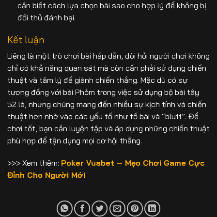
cần biết cách lựa chọn bài sao cho hợp lý để không bị
đối thủ đánh bại.
Kết luận
Liêng là một trò chơi bài hấp dẫn, đòi hỏi người chơi không
chỉ có khả năng quan sát mà còn cần phải sử dụng chiến
thuật và tâm lý để giành chiến thắng. Mặc dù có sự
tương đồng với bài Phỏm trong việc sử dụng bộ bài tây
52 lá, nhưng chúng mang đến nhiều sự kịch tính và chiến
thuật hơn nhờ vào các yếu tố như tố bài và “bluff”. Để
chơi tốt, bạn cần luyện tập và áp dụng những chiến thuật
phù hợp để tận dụng mọi cơ hội thắng.
>>> Xem thêm:
Poker Vuabet – Mẹo Chơi Game Cực
Đỉnh Cho Người Mới