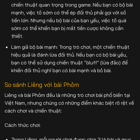
chiến thuật quan trọng trong game. Nếu bạn có bộ bài
mạnh, việc tố sớm có thể ép đối thủ phải gọi với số
tiền lớn. Nhưng nếu bộ bài của bạn yếu, việc tố quá
sớm có thể khiến bạn bị mất tiền cược không cần
thiết.
Làm giả bộ bài mạnh: Trong trò chơi, một chiến thuật
hiệu quả là đánh lừa đối thủ. Nếu bạn có bộ bài yếu,
bạn có thể sử dụng chiến thuật “bluff” (lừa đảo) để
khiến đối thủ nghĩ bạn có bài mạnh và bỏ bài.
So sánh Liêng với bài Phỏm
Liêng và bài Phỏm đều là những trò chơi bài phổ biến tại
Việt Nam, nhưng chúng có những điểm khác biệt rõ rệt về
cách chơi và chiến thuật:
Cách thức chơi:
Trong Liêng, mỗi người chơi được chia 3 lá bài và mục