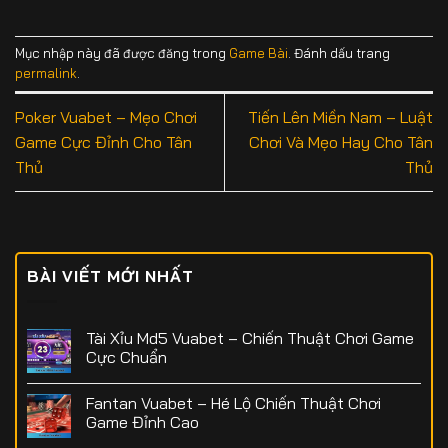
Mục nhập này đã được đăng trong
Game Bài
. Đánh dấu trang
permalink
.
Poker Vuabet – Mẹo Chơi
Tiến Lên Miền Nam – Luật
Game Cực Đỉnh Cho Tân
Chơi Và Mẹo Hay Cho Tân
Thủ
Thủ
BÀI VIẾT MỚI NHẤT
Tài Xỉu Md5 Vuabet – Chiến Thuật Chơi Game
Cực Chuẩn
Fantan Vuabet – Hé Lộ Chiến Thuật Chơi
Game Đỉnh Cao