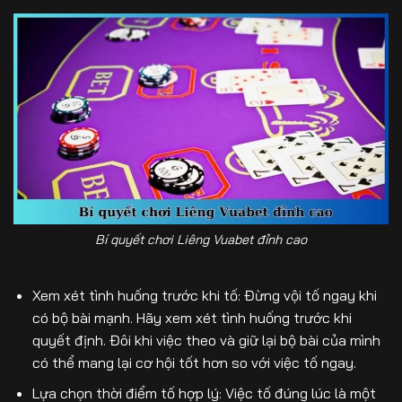
Bí quyết chơi Liêng Vuabet đỉnh cao
Xem xét tình huống trước khi tố: Đừng vội tố ngay khi
có bộ bài mạnh. Hãy xem xét tình huống trước khi
quyết định. Đôi khi việc theo và giữ lại bộ bài của mình
có thể mang lại cơ hội tốt hơn so với việc tố ngay.
Lựa chọn thời điểm tố hợp lý: Việc tố đúng lúc là một