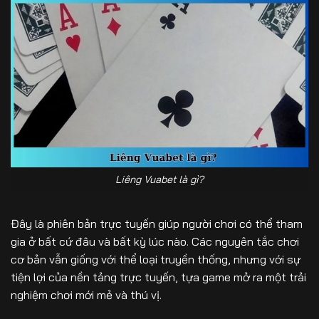
Liêng Vuabet là gì?
Đây là phiên bản trực tuyến giúp người chơi có thể tham
gia ở bất cứ đâu và bất kỳ lúc nào. Các nguyên tắc chơi
cơ bản vẫn giống với thể loại truyền thống, nhưng với sự
tiện lợi của nền tảng trực tuyến, tựa game mở ra một trải
nghiệm chơi mới mẻ và thú vị.