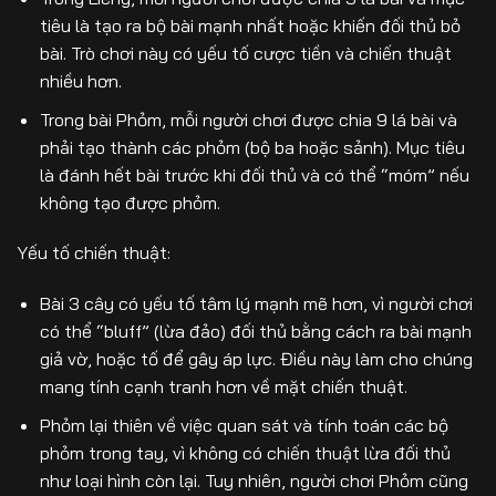
tiêu là tạo ra bộ bài mạnh nhất hoặc khiến đối thủ bỏ
bài. Trò chơi này có yếu tố cược tiền và chiến thuật
nhiều hơn.
Trong bài Phỏm, mỗi người chơi được chia 9 lá bài và
phải tạo thành các phỏm (bộ ba hoặc sảnh). Mục tiêu
là đánh hết bài trước khi đối thủ và có thể “móm” nếu
không tạo được phỏm.
Yếu tố chiến thuật:
Bài 3 cây có yếu tố tâm lý mạnh mẽ hơn, vì người chơi
có thể “bluff” (lừa đảo) đối thủ bằng cách ra bài mạnh
giả vờ, hoặc tố để gây áp lực. Điều này làm cho chúng
mang tính cạnh tranh hơn về mặt chiến thuật.
Phỏm lại thiên về việc quan sát và tính toán các bộ
phỏm trong tay, vì không có chiến thuật lừa đối thủ
như loại hình còn lại. Tuy nhiên, người chơi Phỏm cũng