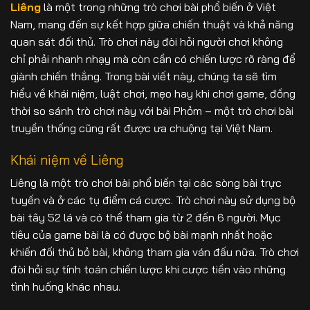
Liêng
là một trong những trò chơi bài phổ biến ở Việt
Nam, mang đến sự kết hợp giữa chiến thuật và khả năng
quan sát đối thủ. Trò chơi này đòi hỏi người chơi không
chỉ phải nhanh nhạy mà còn cần có chiến lược rõ ràng để
giành chiến thắng. Trong bài viết này, chúng ta sẽ tìm
hiểu về khái niệm, luật chơi, mẹo hay khi chơi game, đồng
thời so sánh trò chơi này với bài Phỏm – một trò chơi bài
truyền thống cũng rất được ưa chuộng tại Việt Nam.
Khái niệm về Liêng
Liêng là một trò chơi bài phổ biến tại các sòng bài trực
tuyến và ở các tụ điểm cá cược. Trò chơi này sử dụng bộ
bài tây 52 lá và có thể tham gia từ 2 đến 6 người. Mục
tiêu của game bài là có được bộ bài mạnh nhất hoặc
khiến đối thủ bỏ bài, không tham gia ván đấu nữa. Trò chơi
đòi hỏi sự tính toán chiến lược khi cược tiền vào những
tình huống khác nhau.